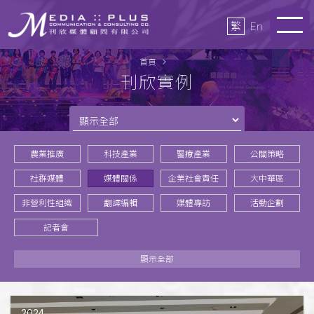
繁
En
首頁
刊欣實例
農業推廣
科技產業
醫療產業
公關策略
社群媒體
媒體關係
企業社會責任
大中華區
非營利性組織
翻譯編輯
媒體專訪
活動企劃
記者會
顯示全部
2024