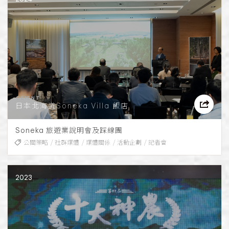
日本北海道Soneka Villa 飯店
Soneka 旅遊業說明會及踩線團
公關策略
社群媒體
媒體關係
活動企劃
記者會
2023