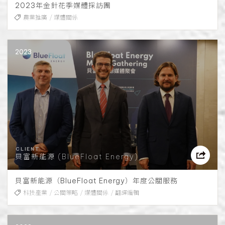
2023年金針花季媒體採訪團
農業推廣
媒體關係
2023
貝富新能源 (BlueFloat Energy)
貝富新能源（BlueFloat Energy）年度公關服務
科技產業
公關策略
媒體關係
翻譯編輯