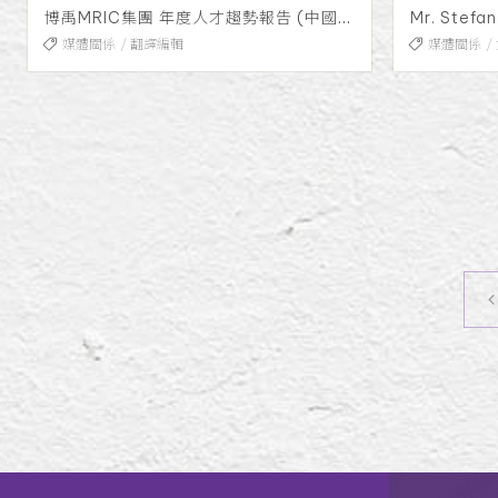
博禹MRIC集團 年度人才趨勢報告 (中國 &台灣)
媒體關係
翻譯編輯
媒體關係