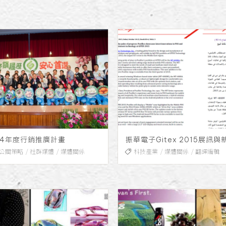
04年度行銷推廣計畫
振華電子Gitex 2015展訊
公關策略
社群媒體
媒體關係
科技產業
媒體關係
翻譯編輯