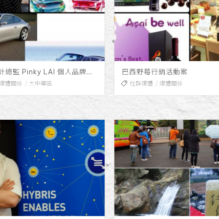
保時捷前設計總監 Pinky LAI 個人品牌形象經營
巴西野莓行銷活動案
媒體關係
大中華區
社群媒體
媒體關係