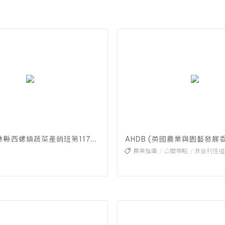
2023年雲林縣西螺鎮蔬菜產銷班第117班農產品推廣活動
農業推廣
公關策略
非營利性組