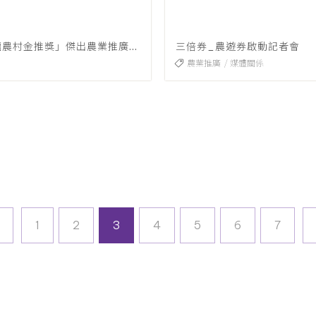
第1屆「幸福農村金推獎」傑出農業推廣楷模獎章及第28屆「優秀農業教育及推廣人員」選拔
三倍券_農遊券啟動記者會
農業推廣
媒體關係
上一頁
1
2
3
4
5
6
7