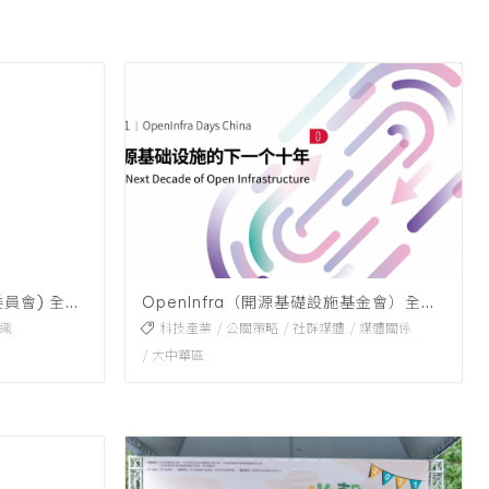
AHDB (英國農業與園藝發展委員會) 全年度公關服務
OpenInfra（開源基礎設施基金會）全年度公關
織
科技產業
公關策略
社群媒體
媒體關係
大中華區