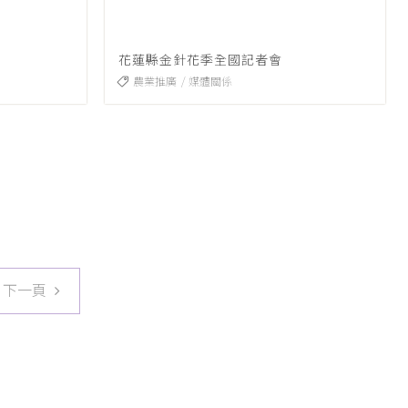
花蓮縣金針花季全國記者會
農業推廣
媒體關係
下一頁
下一頁