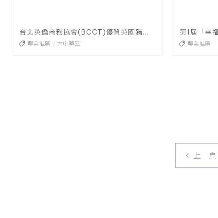
台北英僑商務協會(BCCT)優質英國豬肉推廣品鑑會
農業推廣
大中華區
農業推廣
上一頁