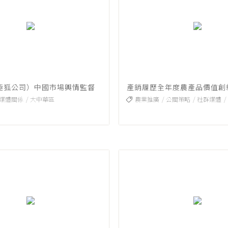
 （極狐公司）中國市場輿情監督
產銷履歷全年度農產品價值創
媒體關係
大中華區
農業推廣
公關策略
社群媒體