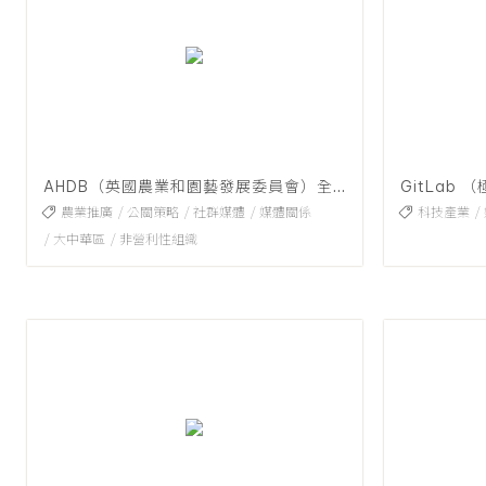
AHDB（英國農業和園藝發展委員會）全年度公關服務
GitLab
農業推廣
公關策略
社群媒體
媒體關係
科技產業
大中華區
非營利性組織