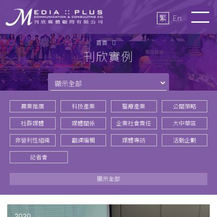
繁
En
首頁
刊欣實例
農業推廣
科技產業
醫療產業
公關策略
社群媒體
媒體關係
企業社會責任
大中華區
非營利性組織
翻譯編輯
媒體專訪
活動企劃
記者會
顯示全部
2020