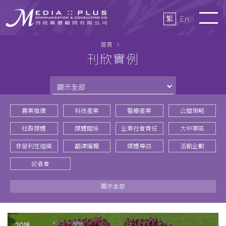
繁
En
首頁
刊欣實例
農業推廣
科技產業
醫療產業
公關策略
社群媒體
媒體關係
企業社會責任
大中華區
非營利性組織
翻譯編輯
媒體專訪
活動企劃
記者會
顯示全部
2018