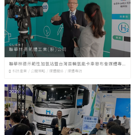
聯華林德氣體工業(股)公司
聯華林德示範性加氫站暨台灣首輛氫能卡車發布會媒體專案
科技產業
公關策略
媒體關係
媒體專訪
2025