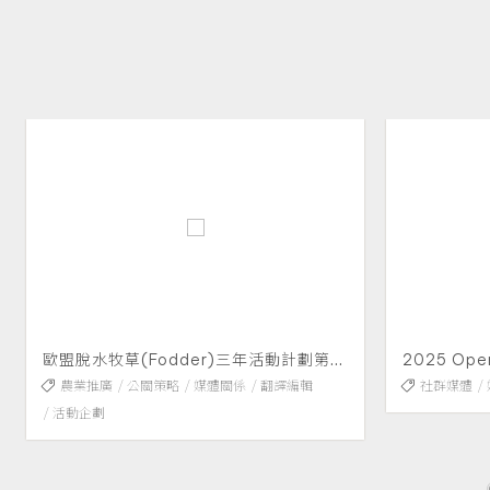
歐盟脫水牧草(Fodder)三年活動計劃第二年
2025 OpenInfra 基金會大中華區公關
福廷綠能
社群媒體
媒體關係
大中華區
記者會
社群