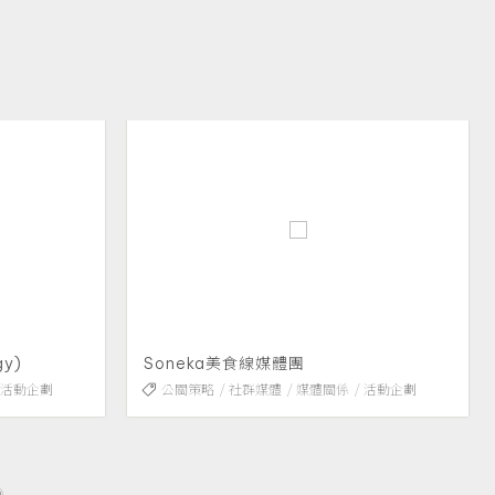
Soneka 旅遊業踩線團
體關係
活動企劃
社群媒體
媒體關係
翻譯編輯
媒體專訪
活動企劃