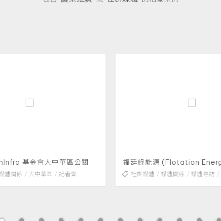
源 (Flotation Energy)
Soneka美食線媒體團
媒體
媒體關係
媒體專訪
活動企劃
公關策略
社群媒體
媒