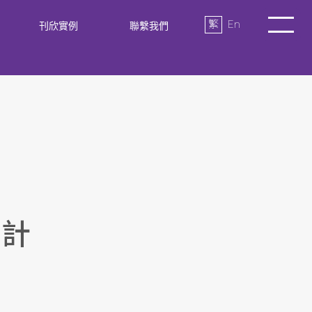
繁
En
刊欣實例
聯繫我們
廣計