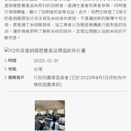
產銷履歷農產品為原料的說明會，邀請生產者和業者參與，同時進
行現場轉播，擴大了說明會的宣導效益。此外，我們也辦理了2場次
的產銷履歷加分流法規及系統操作課程，不僅講述新的解釋令和法
規，更邀請了系統開發商、加工業者以及驗證機構進行面對面的培
訓，讓參與者即時了解新系統的操作，並提出問題以協助系統的不
斷完善。
時間
2023-12-31
地點
台灣
服務客戶
行政院農業委員會 (已於2023年8月1日改制為中
華民國農業部)