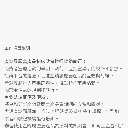
工作項目說明：
產銷履歷農產品制度政策推行協助執行：
消費者宣導活動的策劃、執行，包括宣導品的製作和發放。
社群平台的經營，促進產銷履歷農產品的互動與討論。
產銷履歷達人市集的辦理，推動特色市集活動。
加菜金活動的規劃和執行。
重要法規宣傳及傳遞：
撰寫和更新產銷履歷農產品資訊網的文稿和圖檔。
辦理產銷履歷加工分裝流通法規及系統操作課程，針對加工
業者和驗證機構進行培訓。
辦理使用產銷履歷農產品為原料的說明會，針對生產者和加