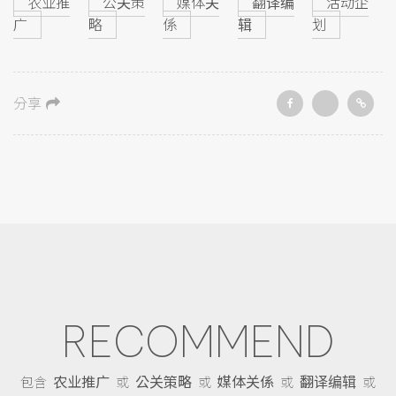
农业推
公关策
媒体关
翻译编
活动企
广
略
係
辑
划
分享
RECOMMEND
农业推广
公关策略
媒体关係
翻译编辑
包含
或
或
或
或