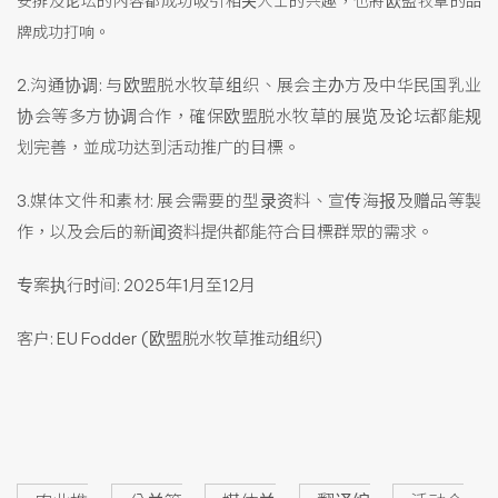
安排及论坛的內容都成功吸引相关人士的兴趣，也將欧盟牧草的品
牌成功打响。
2.沟通协调: 与欧盟脱水牧草组织、展会主办方及中华民国乳业
协会等多方协调合作，確保欧盟脱水牧草的展览及论坛都能规
划完善，並成功达到活动推广的目標。
3.媒体文件和素材: 展会需要的型录资料、宣传海报及赠品等製
作，以及会后的新闻资料提供都能符合目標群眾的需求。
专案执行时间: 2025年1月至12月
客户: EU Fodder (欧盟脱水牧草推动组织)