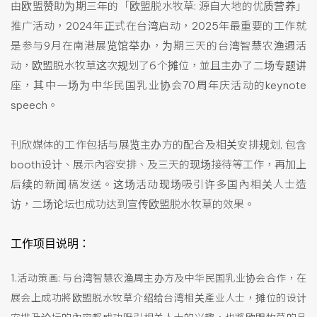
由欧盟赞助为期三年的「欧盟脱水牧草: 源自大地的优质营养」
推广活动，2024年正式在台湾启动，2025年最重要的工作就
是参与9月在南港展览馆举办，为期三天的台湾智慧农渔週活
动，欧盟脱水牧草这次规划了6个摊位，並且主办了二场专题讲
座，其中一场为中华民国乳业协会70周年庆活动的keynote
speech。
刊欣媒体的工作包括与展览主办方的配合及相关安排规划, 包含
booth设计、展示內容安排、及三天的现场接待等工作，再加上
后续的新闻稿发送。这场活动现场吸引许多国內相关人士造
访，二场论坛也成功达到宣传欧盟脱水牧草的效果。
工作项目说明：
1.
活动策画: 与台湾智慧农渔周主办方及中华民国乳业协会合作，在
展会上成功將欧盟脱水牧草介绍给台湾相关產业人士，摊位的设计