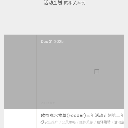
活动企划
的相关案例
Dec 31, 2025
欧盟脱水牧草(Fodder)三年活动计划第二年
农业推广
公关策略
媒体关係
翻译编辑
活动企划