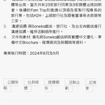
體等出席，當天共有
23
家旅行同業及
3
家媒體出席說明
會。後續的
Fam Trip
則邀請以頂極及客製行程專長的
旅行業，包括
H2H
、上順旅行社及跟著董事長去旅遊等
三家。
3.
溝通協調
:
與
Soneka
飯店、旅行社、及台北
W
飯店進行
溝通協調，確保活動順序進行。
4.
文件和素材
:
事先將
Soneka
飯店網頁繁體中文優化、準
備中文
Brochure
、報價資訊及新聞稿等資料。
專案執行時間：
2024
年
8
月及
9
月
公關策
社群媒
媒體關
活動企
記者
略
體
係
劃
會