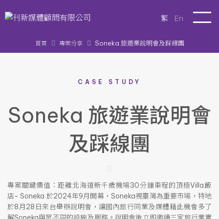
繁
En
Soneka 旅遊業說明會及踩線團
首頁
專案分享
CASE STUDY
Soneka 旅遊業說明會
及踩線團
專案關鍵價值：距離北海道新千歲機場30分鐘車程的頂極Villa飯
店- Soneka 於2024年9月開幕，Soneka視臺灣為重要市場，特地
於8月28日來台舉辦說明會，讓國內旅行同業及媒體藉此機會多了
解Soneka與眾不同的設施及服務。說明會後立即邀請三家旅行業實