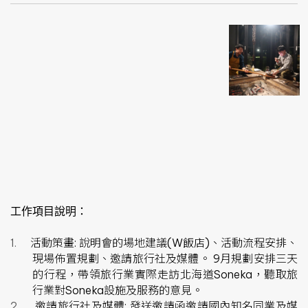
工作項目說明：
1.
活動策畫
:
說明會的場地建議
(W
飯店
)
、活動流程安排、
現場佈置規劃、邀請旅行社及媒體。
9
月規劃安排三天
的行程，帶領旅行業實際走訪北海道
Soneka
，聽取旅
行業對
Soneka
設施及服務的意見。
2.
邀請旅行社及媒體
:
發送邀請函邀請國內知名同業及媒