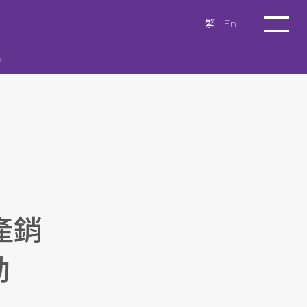
繁
En
動
產銷
動